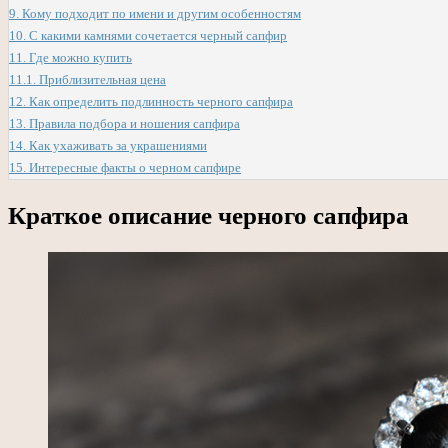
9.
Кому подходит по имени и другим особенностям
10.
С какими камнями сочетается черный сапфир
11.
Где можно купить
11.1.
Приблизительная цена
12.
Как определить подлинность черного сапфира
13.
Правила подбора и ношения сапфира
14.
Как ухаживать за украшениями
15.
Интересные факты о черном сапфире
Краткое описание черного сапфира