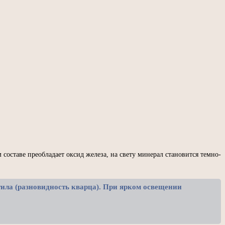
 составе преобладает оксид железа, на свету минерал становится темно-
тила (разновидность кварца). При ярком освещении