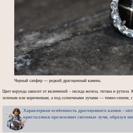
Черный сапфир — редкий драгоценный камень.
Цвет корунда зависит от включений – оксида железа, титана и рутила. 
зеленым или коричневым, а под солнечными лучами — темно-синим, с
Характерная особенность драгоценного камня – опт
кристаллики преломляют световые лучи, образуя зв