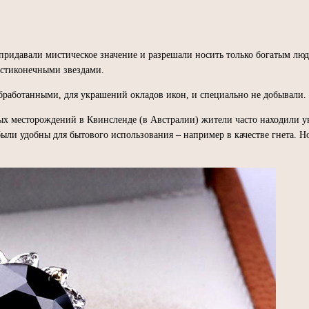
идавали мистическое значение и разрешали носить только богатым людя
естиконечными звездами.
бработанными, для украшений окладов икон, и специально не добывали.
х месторождений в Квинсленде (в Австралии) жители часто находили 
ыли удобны для бытового использования – например в качестве гнета. Н