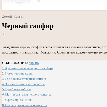
Домой
Камни
Черный сапфир
0
Загадочный черный сапфир всегда привлекал внимание эзотериков, лито
прозрачности напоминает булыжник. Оценить его красоту можно только
СОДЕРЖАНИЕ:
скрыть
1.
Краткое описание черного сапфира
2.
Исторические факты
3.
Где добывают черный сапфир
4.
Физико-химические свойства
5.
Целебные свойства
6.
Магическая сила черного сапфира
7.
Сферы применения
8.
Обереги, талисманы и амулеты