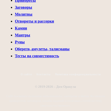
Привороты
Заговоры
Молитвы
Отвороты и рассорки
Камни
Мантры
Руны
Обереги, амулеты, талисманы
Тесты на совместимость
О сайте
Контакты
Политика конфиденциальности
© 2019-2026 – Дом Оракула
Сайт посвящен познанию непознанного, эзотерике и магии. Коллекция
приворотов, заговоров, онлайн гаданий и полезных статей на тему
сверхъестественного.