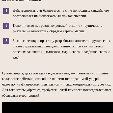
по нескольким причинам:
Действенность рун базируется на силе природных стихий, что
обеспечивает им неиссякаемый приток энергии.
Исполнителю не грозит колдовской откат, т.к. рунические
ритуалы не относятся к обрядам черной магии.
За многовековую практику разработано множество рунических
ставов, доказавших свою действенность при снятии самых
опасных заклятий (цыганского, марийского, кладбищенского и
т.п.).
Однако порча, даже наведенная дилетантом, — чрезвычайно мощное
колдовское действие, способное нанести непоправимый ущерб
человеку на физическом, ментальном и психоэмоциональном уровнях.
Для того чтобы убрать ее, требуется целый комплекс последовательных
обрядовых мероприятий.