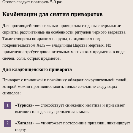
Оговор следует повторять 5-9 раз.
Комбинации для снятия приворотов
Для противодействия сильным приворотам созданы специальные
скрипты, рассчитанные на особенности ритуалов черного ведовства.
Такие отвороты опираются на руны, находящиеся под
покровительством Хель — владычицы Царства мертвых. Их
применение требует дополнительных магических предметов в виде
свечей, соли, острых предметов.
Для кладбищенского приворота
Приворот с привязкой к покойнику обладает сокрушительной силой,
которой можно противопоставить только сочетание следующих
символов:
«
Турисаз
» — способствует снижению негатива и призывает
высшие силы для осуществления замысла.
«
Хагалаз
» — уничтожает посторонние привязки, ликвидирует
порчу.