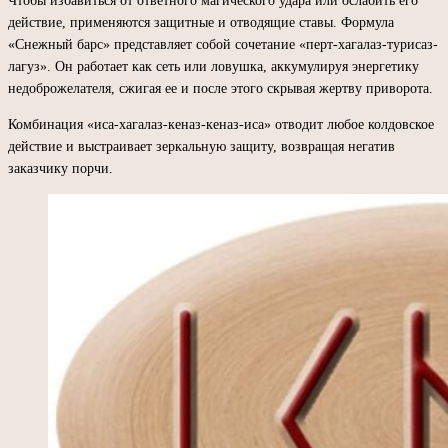
Чтобы избавиться от ответного магического удара или ослабить его
действие, применяются защитные и отводящие ставы. Формула
«Снежный барс» представляет собой сочетание «перт-хагалаз-турисаз-
лагуз». Он работает как сеть или ловушка, аккумулируя энергетику
недоброжелателя, сжигая ее и после этого скрывая жертву приворота.
Комбинация «иса-хагалаз-кеназ-кеназ-иса» отводит любое колдовское
действие и выстраивает зеркальную защиту, возвращая негатив
заказчику порчи.