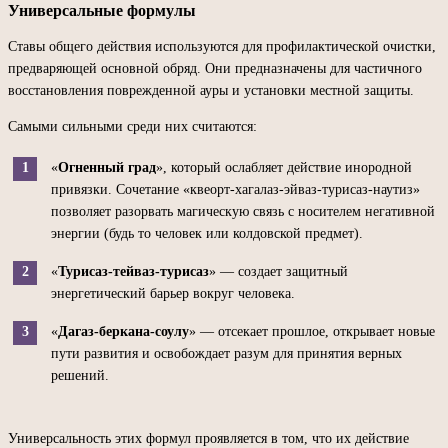
Универсальные формулы
Ставы общего действия используются для профилактической очистки,
предваряющей основной обряд. Они предназначены для частичного
восстановления поврежденной ауры и установки местной защиты.
Самыми сильными среди них считаются:
«
Огненный град
», который ослабляет действие инородной
привязки. Сочетание «квеорт-хагалаз-эйваз-турисаз-наутиз»
позволяет разорвать магическую связь с носителем негативной
энергии (будь то человек или колдовской предмет).
«
Турисаз-тейваз-турисаз
» — создает защитный
энергетический барьер вокруг человека.
«
Дагаз-беркана-соулу
» — отсекает прошлое, открывает новые
пути развития и освобождает разум для принятия верных
решений.
Универсальность этих формул проявляется в том, что их действие