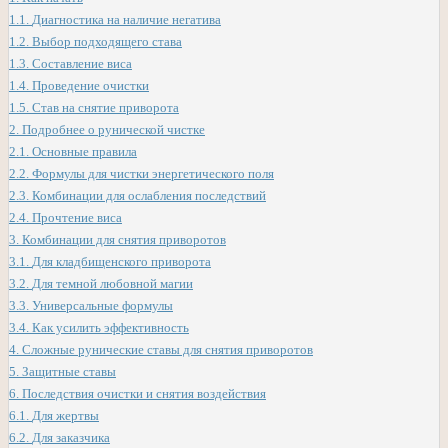
1.1.
Диагностика на наличие негатива
1.2.
Выбор подходящего става
1.3.
Составление виса
1.4.
Проведение очистки
1.5.
Став на снятие приворота
2.
Подробнее о рунической чистке
2.1.
Основные правила
2.2.
Формулы для чистки энергетического поля
2.3.
Комбинации для ослабления последствий
2.4.
Прочтение виса
3.
Комбинации для снятия приворотов
3.1.
Для кладбищенского приворота
3.2.
Для темной любовной магии
3.3.
Универсальные формулы
3.4.
Как усилить эффективность
4.
Сложные рунические ставы для снятия приворотов
5.
Защитные ставы
6.
Последствия очистки и снятия воздействия
6.1.
Для жертвы
6.2.
Для заказчика