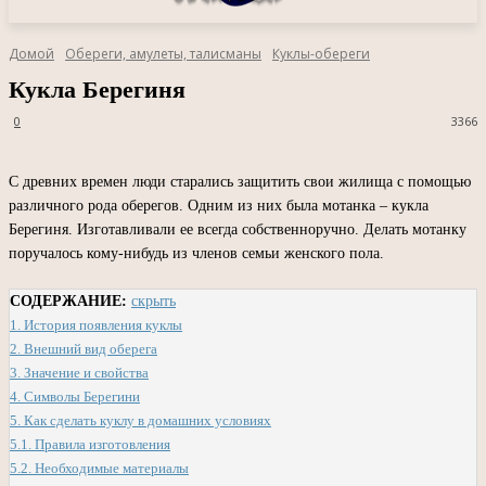
Домой
Обереги, амулеты, талисманы
Куклы-обереги
Кукла Берегиня
0
3366
С древних времен люди старались защитить свои жилища с помощью
различного рода оберегов. Одним из них была мотанка – кукла
Берегиня. Изготавливали ее всегда собственноручно. Делать мотанку
поручалось кому-нибудь из членов семьи женского пола.
СОДЕРЖАНИЕ:
скрыть
1.
История появления куклы
2.
Внешний вид оберега
3.
Значение и свойства
4.
Символы Берегини
5.
Как сделать куклу в домашних условиях
5.1.
Правила изготовления
5.2.
Необходимые материалы