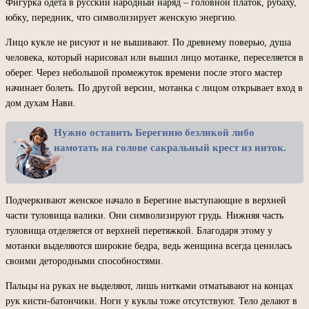
Фигурка одета в русский народный наряд – головной платок, рубаху,
юбку, передник, что символизирует женскую энергию.
Лицо кукле не рисуют и не вышивают. По древнему поверью, душа
человека, который нарисовал или вышил лицо мотанке, переселяется в
оберег. Через небольшой промежуток времени после этого мастер
начинает болеть. По другой версии, мотанка с лицом открывает вход в
дом духам Нави.
Нужно оставить Берегиню безликой либо
намотать на голове сакральный крест из ниток.
Подчеркивают женское начало в Берегине выступающие в верхней
части туловища валики. Они символизируют грудь. Нижняя часть
туловища отделяется от верхней перетяжкой. Благодаря этому у
мотанки выделяются широкие бедра, ведь женщина всегда ценилась
своими детородными способностями.
Пальцы на руках не выделяют, лишь нитками отматывают на концах
рук кисти-батончики. Ноги у куклы тоже отсутствуют. Тело делают в