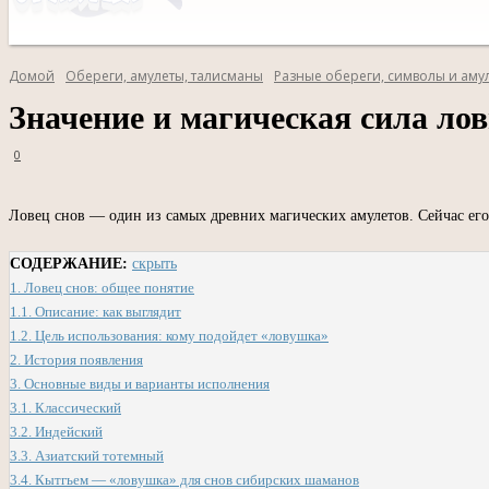
Домой
Обереги, амулеты, талисманы
Разные обереги, символы и аму
Значение и магическая сила лов
0
Ловец снов — один из самых древних магических амулетов. Сейчас его 
СОДЕРЖАНИЕ:
скрыть
1.
Ловец снов: общее понятие
1.1.
Описание: как выглядит
1.2.
Цель использования: кому подойдет «ловушка»
2.
История появления
3.
Основные виды и варианты исполнения
3.1.
Классический
3.2.
Индейский
3.3.
Азиатский тотемный
3.4.
Кытгьем — «ловушка» для снов сибирских шаманов