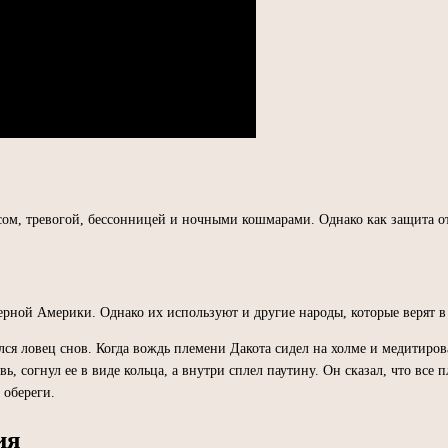
»
ессом, тревогой, бессонницей и ночными кошмарами. Однако как защита 
ерной Америки. Однако их используют и другие народы, которые верят 
зялся ловец снов. Когда вождь племени Дакота сидел на холме и медитиро
, согнул ее в виде кольца, а внутри сплел паутину. Он сказал, что все п
 обереги.
ия