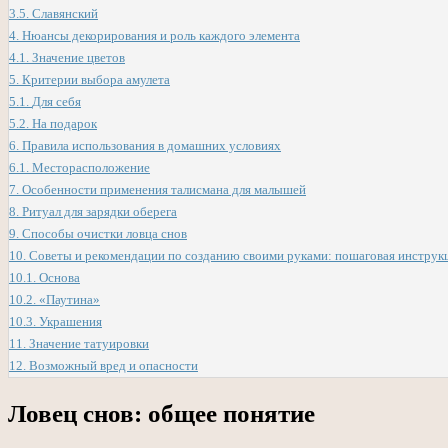
3.5.
Славянский
4.
Нюансы декорирования и роль каждого элемента
4.1.
Значение цветов
5.
Критерии выбора амулета
5.1.
Для себя
5.2.
На подарок
6.
Правила использования в домашних условиях
6.1.
Месторасположение
7.
Особенности применения талисмана для малышей
8.
Ритуал для зарядки оберега
9.
Способы очистки ловца снов
10.
Советы и рекомендации по созданию своими руками: пошаговая инструк
10.1.
Основа
10.2.
«Паутина»
10.3.
Украшения
11.
Значение татуировки
12.
Возможный вред и опасности
Ловец снов: общее понятие