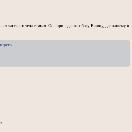
авая часть его тела темная. Она принадлежит богу Вишну, держащему в
ищать.
е.