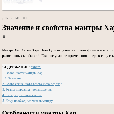
Домой
Мантры
Значение и свойства мантры Ха
0
Мантра Хар Харей Хари Вахе Гуру исцеляет не только физическое, но и 
религиозных конфессий. Главное условие применения – вера в силу сак
СОДЕРЖАНИЕ:
скрыть
1.
Особенности мантры Хар
1.1.
Значение
2.
Слова священного текста и его перевод
3.
Этапы и правила произношения
4.
Сила регулярного чтения
5.
Кому необходимо читать мантру
Особенности мантры Хар