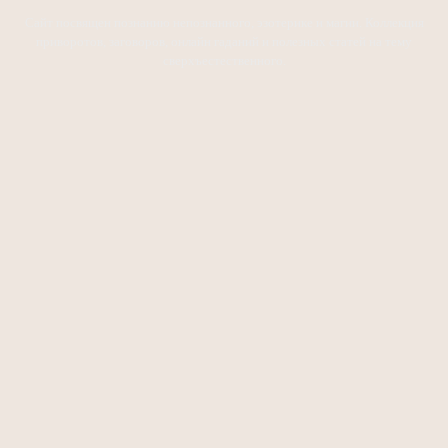
Сайт посвящен познанию непознанного, эзотерике и магии. Коллекция
приворотов, заговоров, онлайн гаданий и полезных статей на тему
сверхъестественного.