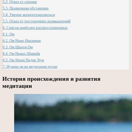
5.2.
Отказ от спешки
5.3.
Правильная обстановка
5.4.
Умение концентрироваться
5.5.
Отказ от посторонних размышлений
6.
Список наиболее распространенных
6.1.
Ом
6.2.
Ом Намо Нараяная
6.3.
Ом Шанти Ом
6.4.
Ом Намах Шивайя
6.5.
Ом Мани Падме Хум
7.
Нужны ли на медитации четки
История происхождения и развития
медитации