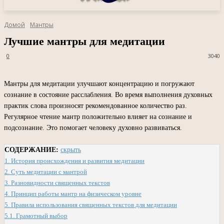
Домой
Мантры
Лучшие мантры для медитации
0
3040
Мантры для медитации улучшают концентрацию и погружают
сознание в состояние расслабления. Во время выполнения духовных
практик слова произносят рекомендованное количество раз.
Регулярное чтение мантр положительно влияет на сознание и
подсознание. Это помогает человеку духовно развиваться.
СОДЕРЖАНИЕ:
скрыть
1.
История происхождения и развития медитации
2.
Суть медитации с мантрой
3.
Разновидности священных текстов
4.
Принцип работы мантр на физическом уровне
5.
Правила использования священных текстов для медитации
5.1.
Грамотный выбор