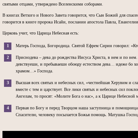
святыми отцами, утверждено Вселенскими соборами.
В книгах Ветхого и Нового Завета говорится, что Сын Божий для спасе
говорится в книге пророка Исайи, послании апостола Павла, Евангелии
Церковь учит, что Царица Небесная есть:
Матерь Господа, Богородица. Святой Ефрем Сирин говорил: «Кто
Приснодева – дева до рождества Иисуса Христа, в нем и по нем
девствуеши, и пребываеши обоюду естеством дева… идеже бо х
храмом…» Господа.
Высшая всех святых и небесных сил, «честнейшая Херувим и сла
вместе с тем и царствует. Все лики святых и небесных сил пок
Ангелам, то просят: «Молите Бога о нас», а к Царице Небесной 
Первая по Богу и перед Творцом наша заступница и помощница.
Спасителю, человеку посылается Божья помощь. Матушка Госпо