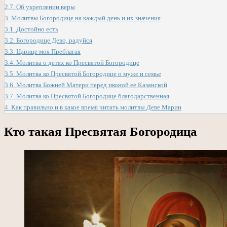
2.7.
Об укреплении веры
3.
Молитвы Богородице на каждый день и их значения
3.1.
Достойно есть
3.2.
Богородице Дево, радуйся
3.3.
Царице моя Преблагая
3.4.
Молитва о детях ко Пресвятой Богородице
3.5.
Молитва ко Пресвятой Богородице о муже и семье
3.6.
Молитва Божией Матери перед иконой ее Казанской
3.7.
Молитва ко Пресвятой Богородице благодарственная
4.
Как правильно и в какое время читать молитвы Деве Марии
Кто такая Пресвятая Богородица