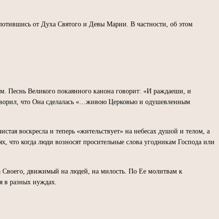
плотившись от Духа Святого и Девы Марии. В частности, об этом
ом. Песнь Великого покаянного канона говорит: «И раждаеши, и
говорил, что Она сделалась «…живою Церковью и одушевленным
стая воскресла и теперь «жительствует» на небесах душой и телом, а
ях, что когда люди возносят просительные слова угодникам Господа или
 Своего, движимый на людей, на милость. По Ее молитвам к
я в разных нуждах.