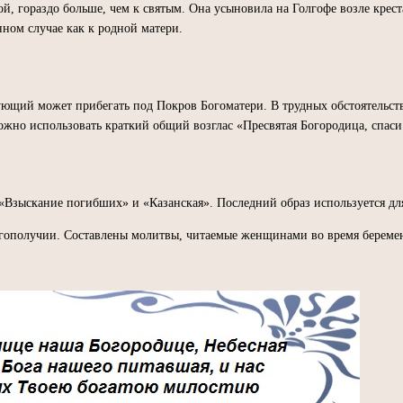
ой, гораздо больше, чем к святым. Она усыновила на Голгофе возле кре
ном случае как к родной матери.
щий может прибегать под Покров Богоматери. В трудных обстоятельства
ожно использовать краткий общий возглас «Пресвятая Богородица, спаси 
«Взыскание погибших» и «Казанская». Последний образ используется для
агополучии. Составлены молитвы, читаемые женщинами во время беремен