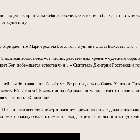
ния людей воспринял на Себя человеческое естество, облекся в плоть, во
 от Луки и пр.
 отрицает, что Мария родила Бога, тот не увидит славы Божества Его».
. Спаситель воплотился «от чистых девственных кровей» чудесным образ
ощет Бог, побеждается естества чин…» Святитель Дмитрий Ростовский 
внейшая без сравнения Серафим». В третий день по Своем Успении Пречи
лоняются Ей. Игнатий Брянчанинов обращал внимание в своих наставлени
могут взывать: «Спаси нас».
 Пречистая имеет «велие дерзновение» преклонять праведный гнев Сына
да имеет большую власть помогать ожидающим Ее милости и заступлени