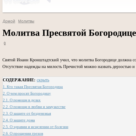
Домой
Молитвы
Молитва Пресвятой Богородице
0
Святой Иоанн Кронштадтский учил, что молитва Богородице должна со
Отсутствие надежды на милость Пречистой можно назвать дерзостью и
СОДЕРЖАНИЕ:
скрыть
1.
Кто такая Пресвятая Богородица
2.
О чем просят Богородицу
2.1.
О помощи в делах
2.2.
О помощи в любви и замужестве
2.3.
О защите от безденежья
2.4.
О защите дома
2.5.
О здравии и исцелении от болезни
2.6.
О прощении грехов