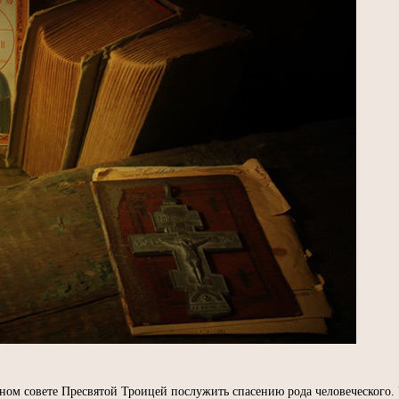
чном совете Пресвятой Троицей послужить спасению рода человеческого.