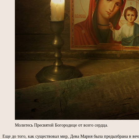
Молитесь Пресвятой Богородице от всего сердца.
Еще до того, как существовал мир, Дева Мария была предызбрана в ве