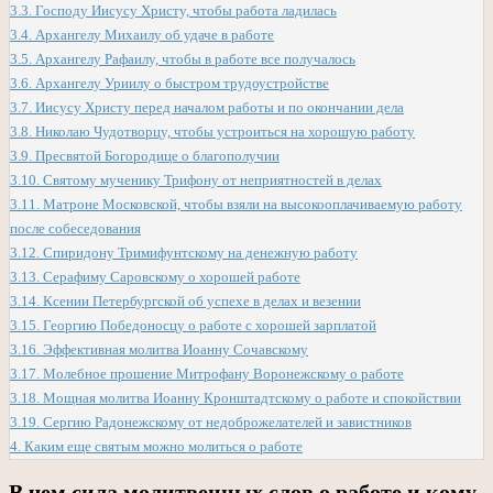
3.3.
Господу Иисусу Христу, чтобы работа ладилась
3.4.
Архангелу Михаилу об удаче в работе
3.5.
Архангелу Рафаилу, чтобы в работе все получалось
3.6.
Архангелу Уриилу о быстром трудоустройстве
3.7.
Иисусу Христу перед началом работы и по окончании дела
3.8.
Николаю Чудотворцу, чтобы устроиться на хорошую работу
3.9.
Пресвятой Богородице о благополучии
3.10.
Святому мученику Трифону от неприятностей в делах
3.11.
Матроне Московской, чтобы взяли на высокооплачиваемую работу
после собеседования
3.12.
Спиридону Тримифунтскому на денежную работу
3.13.
Серафиму Саровскому о хорошей работе
3.14.
Ксении Петербургской об успехе в делах и везении
3.15.
Георгию Победоносцу о работе с хорошей зарплатой
3.16.
Эффективная молитва Иоанну Сочавскому
3.17.
Молебное прошение Митрофану Воронежскому о работе
3.18.
Мощная молитва Иоанну Кронштадтскому о работе и спокойствии
3.19.
Сергию Радонежскому от недоброжелателей и завистников
4.
Каким еще святым можно молиться о работе
В чем сила молитвенных слов о работе и кому