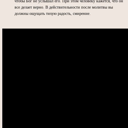
чтобы Бог не услышал его. При этом человеку кажется, что он
все делает верно. В действительности после молитвы вы
должны ощущать тихую радость, смирение.