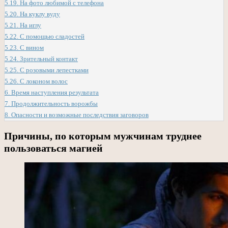
5.19.
На фото любимой с телефона
5.20.
На куклу вуду
5.21.
На иглу
5.22.
С помощью сладостей
5.23.
С вином
5.24.
Зрительный контакт
5.25.
С розовыми лепестками
5.26.
С локоном волос
6.
Время наступления результата
7.
Продолжительность ворожбы
8.
Опасности и возможные последствия заговоров
Причины, по которым мужчинам труднее
пользоваться магией