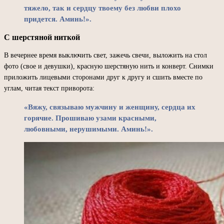
тяжело, так и сердцу твоему без любви плохо
придется. Аминь!».
С шерстяной ниткой
В вечернее время выключить свет, зажечь свечи, выложить на стол
фото (свое и девушки), красную шерстяную нить и конверт. Снимки
приложить лицевыми сторонами друг к другу и сшить вместе по
углам, читая текст приворота:
«Вяжу, связываю мужчину и женщину, сердца их
горячие. Прошиваю узами красными,
любовными, нерушимыми. Аминь!».