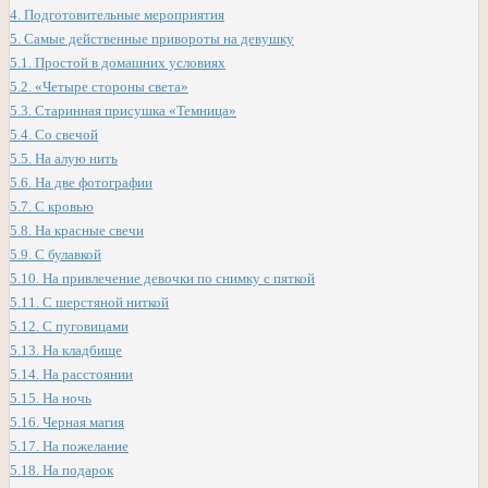
4.
Подготовительные мероприятия
5.
Самые действенные привороты на девушку
5.1.
Простой в домашних условиях
5.2.
«Четыре стороны света»
5.3.
Старинная присушка «Темница»
5.4.
Со свечой
5.5.
На алую нить
5.6.
На две фотографии
5.7.
С кровью
5.8.
На красные свечи
5.9.
С булавкой
5.10.
На привлечение девочки по снимку с пяткой
5.11.
С шерстяной ниткой
5.12.
С пуговицами
5.13.
На кладбище
5.14.
На расстоянии
5.15.
На ночь
5.16.
Черная магия
5.17.
На пожелание
5.18.
На подарок