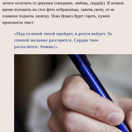
хотите получить от девушки (свидание, любовь, свадьбу). В ночное
время положить на стол фото избранницы, зажечь свечу, от ее
пламени поджечь записку. Пока бумага будет гореть, нужно
произнести текст:
«Над головой твоей пройдет, в разум войдет. За
спиной желание разгорится. Сердце твое
распалится. Аминь!».