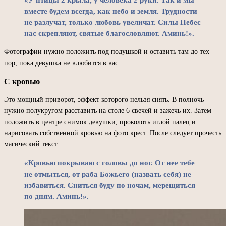
«У птицы 2 крыла, у человека 2 руки. Так и мы
вместе будем всегда, как небо и земля. Трудности
не разлучат, только любовь увеличат. Силы Небес
нас скрепляют, святые благословляют. Аминь!».
Фотографии нужно положить под подушкой и оставить там до тех
пор, пока девушка не влюбится в вас.
С кровью
Это мощный приворот, эффект которого нельзя снять. В полночь
нужно полукругом расставить на столе 6 свечей и зажечь их. Затем
положить в центре снимок девушки, проколоть иглой палец и
нарисовать собственной кровью на фото крест. После следует прочесть
магический текст:
«Кровью покрываю с головы до ног. От нее тебе
не отмыться, от раба Божьего (назвать себя) не
избавиться. Сниться буду по ночам, мерещиться
по дням. Аминь!».