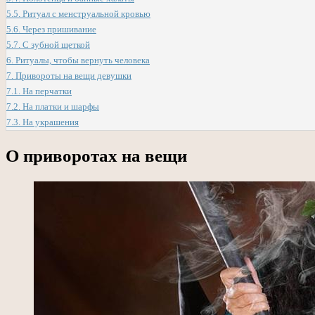
5.5.
Ритуал с менструальной кровью
5.6.
Через пришивание
5.7.
С зубной щеткой
6.
Ритуалы, чтобы вернуть человека
7.
Привороты на вещи девушки
7.1.
На перчатки
7.2.
На платки и шарфы
7.3.
На украшения
О приворотах на вещи