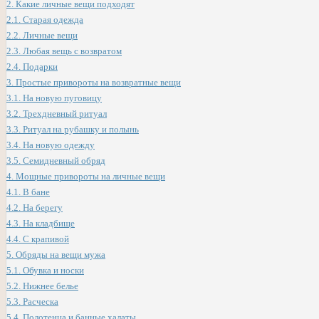
2.
Какие личные вещи подходят
2.1.
Старая одежда
2.2.
Личные вещи
2.3.
Любая вещь с возвратом
2.4.
Подарки
3.
Простые привороты на возвратные вещи
3.1.
На новую пуговицу
3.2.
Трехдневный ритуал
3.3.
Ритуал на рубашку и полынь
3.4.
На новую одежду
3.5.
Семидневный обряд
4.
Мощные привороты на личные вещи
4.1.
В бане
4.2.
На берегу
4.3.
На кладбище
4.4.
С крапивой
5.
Обряды на вещи мужа
5.1.
Обувка и носки
5.2.
Нижнее белье
5.3.
Расческа
5.4.
Полотенца и банные халаты