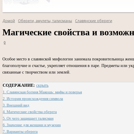
Домой
Обереги, амулеты, талисманы
Славянские обереги
Магические свойства и возмож
0
Особое место в славянской мифологии занимала покровительница женщ
благополучие и счастье, укрепляет отношения в паре. Предметы или у
связанные с творчеством или землей.
СОДЕРЖАНИЕ:
скрыть
1.
Славянская богиня Макошь: мифы и поверья
2.
История происхождения символа
3.
Внешний вид
4.
Магические свойства оберега
5.
От чего защищает талисман
6.
Значение для женщин и мужчин
7.
Варианты оберега