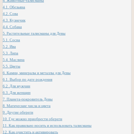
4.
Животные-талисманы
4.1.
Обезьяна
4.2.
Сова
4.3.
Кузнечик
4.4.
Собака
5.
Растительные талисманы для Девы
5.1.
Сосна
5.2.
Ива
5.3.
Липа
5.4.
Маслина
5.5.
Цветы
6.
Камни, минералы и металлы для Девы
6.1.
Выбор по дате рождения
6.2.
Для мужчин
6.3.
Для женщин
7.
Планета-покровитель Девы
8.
Магические числа и цвета
9.
Другие обереги
10.
Где можно приобрести обереги
11.
Как правильно носить и использовать талисманы
12.
Как очистить и активировать