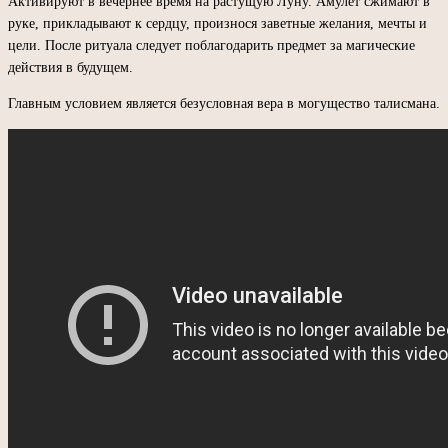
Активируют в вечернее время на растущую Луну. Амулет сжимают в
руке, прикладывают к сердцу, произнося заветные желания, мечты и
цели. После ритуала следует поблагодарить предмет за магические
действия в будущем.
Главным условием является безусловная вера в могущество талисмана.