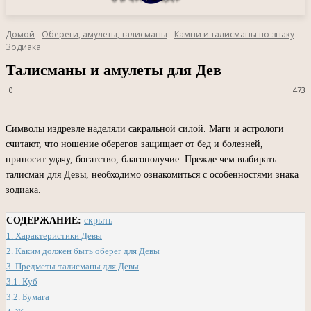
Домой
Обереги, амулеты, талисманы
Камни и талисманы по знаку
Зодиака
Талисманы и амулеты для Дев
0
473
Символы издревле наделяли сакральной силой. Маги и астрологи
считают, что ношение оберегов защищает от бед и болезней,
приносит удачу, богатство, благополучие. Прежде чем выбирать
талисман для Девы, необходимо ознакомиться с особенностями знака
зодиака.
СОДЕРЖАНИЕ:
скрыть
1.
Характеристики Девы
2.
Каким должен быть оберег для Девы
3.
Предметы-талисманы для Девы
3.1.
Куб
3.2.
Бумага