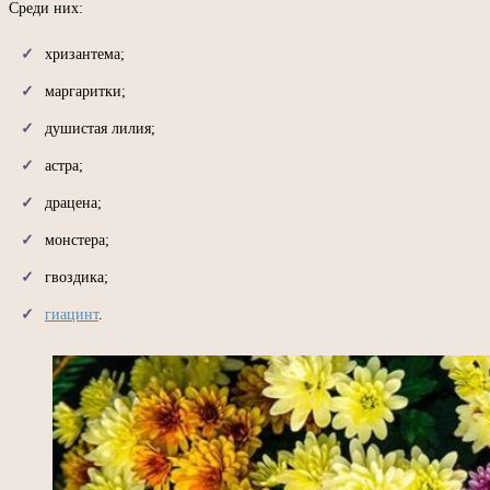
Среди них:
хризантема;
маргаритки;
душистая лилия;
астра;
драцена;
монстера;
гвоздика;
гиацинт
.