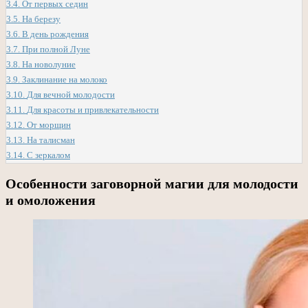
3.4.
От первых седин
3.5.
На березу
3.6.
В день рождения
3.7.
При полной Луне
3.8.
На новолуние
3.9.
Заклинание на молоко
3.10.
Для вечной молодости
3.11.
Для красоты и привлекательности
3.12.
От морщин
3.13.
На талисман
3.14.
С зеркалом
Особенности заговорной магии для молодости
и омоложения