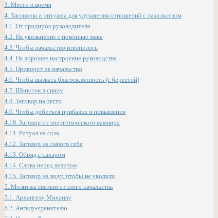
3.
Место и время
4.
Заговоры и ритуалы для улучшения отношений с начальством
4.1.
От придирок руководителя
4.2.
На увольнение с помощью мака
4.3.
Чтобы начальство извинилось
4.4.
На хорошее настроение руководства
4.5.
Приворот на начальство
4.6.
Чтобы вызвать благосклонность (с берестой)
4.7.
Шепоток в спину
4.8.
Заговор на тесто
4.9.
Чтобы добиться прибавки и повышения
4.10.
Заговор от энергетического вампира
4.11.
Ритуал на соль
4.12.
Заговор на самого себя
4.13.
Обряд с сахаром
4.14.
Слова перед визитом
4.15.
Заговор на воду, чтобы не уволили
5.
Молитвы святым от злого начальства
5.1.
Архангелу Михаилу
5.2.
Ангелу-хранителю