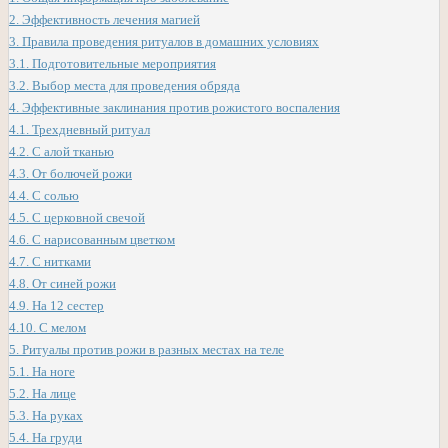
2.
Эффективность лечения магией
3.
Правила проведения ритуалов в домашних условиях
3.1.
Подготовительные мероприятия
3.2.
Выбор места для проведения обряда
4.
Эффективные заклинания против рожистого воспаления
4.1.
Трехдневный ритуал
4.2.
С алой тканью
4.3.
От болючей рожи
4.4.
С солью
4.5.
С церковной свечой
4.6.
С нарисованным цветком
4.7.
С нитками
4.8.
От синей рожи
4.9.
На 12 сестер
4.10.
С мелом
5.
Ритуалы против рожи в разных местах на теле
5.1.
На ноге
5.2.
На лице
5.3.
На руках
5.4.
На груди