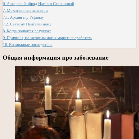
6.
Авторский обряд Наталья Степановой
7.
Молитвенные заговоры
7.1.
Архангелу Рафаилу
7.2.
Святому Пантелеймону
8.
Когда появится результат
9.
Причины, по которым магия может не сработать
10.
Возможные последствия
Общая информация про заболевание