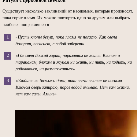
Ритуал с церковной свечкой
Существует несколько заклинаний от насекомых, которые произносят,
пока горит пламя. Их можно повторять одно за другим или выбрать
наиболее понравившееся:
«
Пусть клопы бегут, пока пламя не погасло. Как свеча
догорит, погаснет, с собой заберет
».
«
Где свет Божий горит, паразитам не жить. Клопам и
тараканам, блохам и жукам ни жить, ни пить, ни ходить, ни
радоваться, ни размножаться
».
«
Уходите из Божьего дома, пока свеча святая не погасла.
Ключом дверь запираю, порог водой омываю. Нет вам жизни,
нет вам силы. Аминь
»