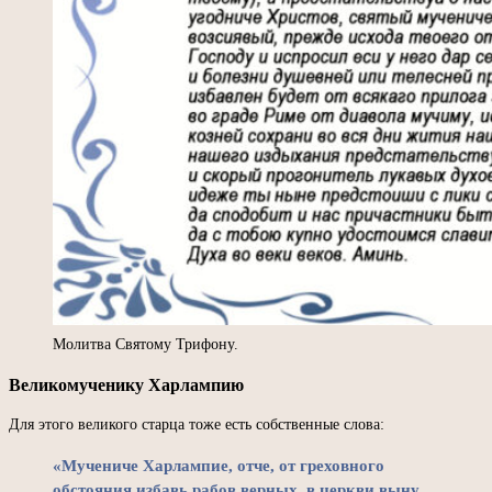
Молитва Святому Трифону.
Великомученику Харлампию
Для этого великого старца тоже есть собственные слова:
«Мучениче Харлампие, отче, от греховного
обстояния избавь рабов верных, в церкви выну