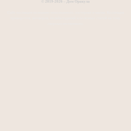
© 2019-2026 – Дом Оракула
Сайт посвящен познанию непознанного, эзотерике и магии. Коллекция
приворотов, заговоров, онлайн гаданий и полезных статей на тему
сверхъестественного.