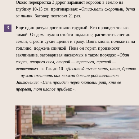
Около перекрестка 3 дорог зарывают коробок в землю на
глубину 10-15 см, приговаривая: «
Отца-мать схоронили, дети
за ними
». Заговор повторят 21 раз.
Еще один ритуал достаточно трудный. Его проводят только
зимой. От дома нужно отойти подальше, расчистить снег до
земли, сгрести сухие щепки и траву. Взять клопа, положить на
топливо, поджечь спичкой. Пока он горит, произносят
заклинание, заговаривая насекомых в таком порядке: «
Один
сгорел, второго съел, второй — третьего, третий —
четвертого…
» Так до 10. «
Десятый съест мать, отца, брата»
— нужно охватить как можно больше родственников.
Заключение: «Цепь пройдет через клоповий рот, кто ее
прервет, тот клопов прибьет
».