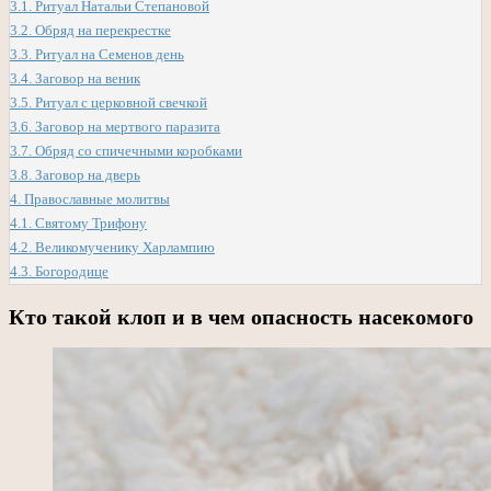
3.1.
Ритуал Натальи Степановой
3.2.
Обряд на перекрестке
3.3.
Ритуал на Семенов день
3.4.
Заговор на веник
3.5.
Ритуал с церковной свечкой
3.6.
Заговор на мертвого паразита
3.7.
Обряд со спичечными коробками
3.8.
Заговор на дверь
4.
Православные молитвы
4.1.
Святому Трифону
4.2.
Великомученику Харлампию
4.3.
Богородице
Кто такой клоп и в чем опасность насекомого