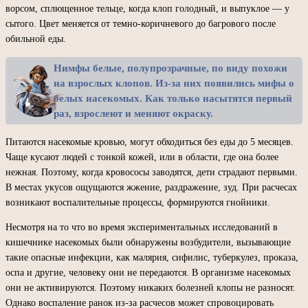
ворсом, сплющенное тельце, когда клоп голодный, и выпуклое — у
сытого. Цвет меняется от темно-коричневого до багрового после
обильной еды.
Нимфы белые, полупрозрачные, по виду похожи
на взрослых клопов. Из-за них появились мифы о
белых насекомых. Как только насытятся первый
раз, взрослеют и меняют окраску.
Питаются насекомые кровью, могут обходиться без еды до 5 месяцев.
Чаще кусают людей с тонкой кожей, или в области, где она более
нежная. Поэтому, когда кровососы заводятся, дети страдают первыми.
В местах укусов ощущаются жжение, раздражение, зуд. При расчесах
возникают воспалительные процессы, формируются гнойники.
Несмотря на то что во время экспериментальных исследований в
кишечнике насекомых были обнаружены возбудители, вызывающие
такие опасные инфекции, как малярия, сифилис, туберкулез, проказа,
оспа и другие, человеку они не передаются. В организме насекомых
они не активируются. Поэтому никаких болезней клопы не разносят.
Однако воспаление ранок из-за расчесов может спровоцировать