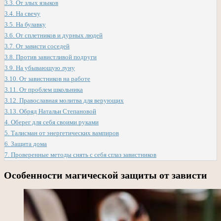
3.3.
От злых языков
3.4.
На свечу
3.5.
На булавку
3.6.
От сплетников и дурных людей
3.7.
От зависти соседей
3.8.
Против завистливой подруги
3.9.
На убывающую луну
3.10.
От завистников на работе
3.11.
От проблем школьника
3.12.
Православная молитва для верующих
3.13.
Обряд Натальи Степановой
4.
Оберег для себя своими руками
5.
Талисман от энергетических вампиров
6.
Защита дома
7.
Проверенные методы снять с себя сглаз завистников
Особенности магической защиты от зависти