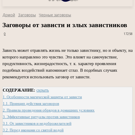
Домой
Заговоры
Черные заговоры
Заговоры от зависти и злых завистников
0
17258
Зависть может отравлять жизнь не только завистнику, но и объекту, на
которого направлено это чувство. Это влияет на самочувствие,
продуктивность, жизнерадостность, т. к. характер проявления
подобных воздействий напоминает сглаз. В подобных случаях
рекомендуется использовать заговор от зависти.
СОДЕРЖАНИЕ:
скрыть
1.
Особенности магической защиты от зависти
1.1.
Принцип действия заговоров
2.
Правила проведения обрядов в домашних условиях
3.
Эффективные ритуалы против завистников
3.1.
От завистников и недоброжелателей
3.2.
Перед иконами со святой водой