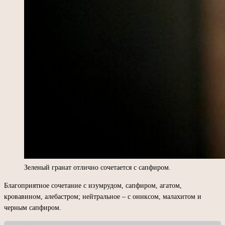
Зеленый гранат отлично сочетается с сапфиром.
Благоприятное сочетание с изумрудом, сапфиром, агатом,
кровавином, алебастром; нейтральное – с ониксом, малахитом и
черным сапфиром.