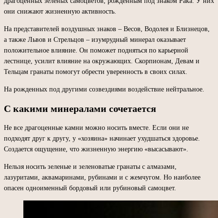
драгоценных зеленых самоцветов, рожденным под знаком Рака. У них
они снижают жизненную активность.
На представителей воздушных знаков – Весов, Водолея и Близнецов,
а также Львов и Стрельцов – изумрудный минерал оказывает
положительное влияние. Он поможет подняться по карьерной
лестнице, усилит влияние на окружающих. Скорпионам, Девам и
Тельцам гранаты помогут обрести уверенность в своих силах.
На рожденных под другими созвездиями воздействие нейтральное.
С какими минералами сочетается
Не все драгоценные камни можно носить вместе. Если они не
подходят друг к другу, у «хозяина» начинает ухудшаться здоровье.
Создается ощущение, что жизненную энергию «высасывают».
Нельзя носить зеленые и зеленоватые гранаты с алмазами,
лазуритами, аквамаринами, рубинами и с жемчугом. Но наиболее
опасен одноименный бордовый или рубиновый самоцвет.