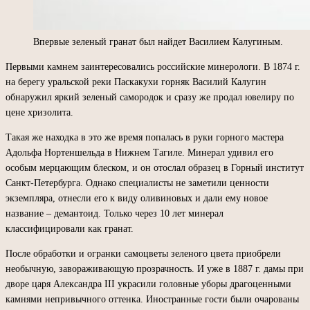
Впервые зеленый гранат был найдет Василием Калугиным.
Первыми камнем заинтересовались российские минерологи. В 1874 г.
на берегу уральской реки Паскакухи горняк Василий Калугин
обнаружил яркий зеленый самородок и сразу же продал ювелиру по
цене хризолита.
Такая же находка в это же время попалась в руки горного мастера
Адольфа Нортеншельда в Нижнем Тагиле. Минерал удивил его
особым мерцающим блеском, и он отослал образец в Горный институт
Санкт-Петербурга. Однако специалисты не заметили ценности
экземпляра, отнесли его к виду оливиновых и дали ему новое
название – демантоид. Только через 10 лет минерал
классифицировали как гранат.
После обработки и огранки самоцветы зеленого цвета приобрели
необычную, завораживающую прозрачность. И уже в 1887 г. дамы при
дворе царя Александра III украсили головные уборы драгоценными
камнями непривычного оттенка. Иностранные гости были очарованы