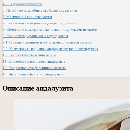
4.2.
В промышленности
5.
Лечебные и целебные свойства андалузита
6.
Магические свойства камня
7.
Каким знакам зодиака подходит андалузит
8.
Сочетание самоцвета с женскими и мужскими именами
9.
Как носить украшения с андалузитом
9.1.
С какими камнями и металлами сочетается камень
9.2.
Кому носить изделия с андалузитом не рекомендуется
10.
Как ухаживать за минералом
11.
Стоимость настоящего андалузита
12.
Как распознать фальшивый камень
13.
Интересные факты об андалузите
Описание андалузита