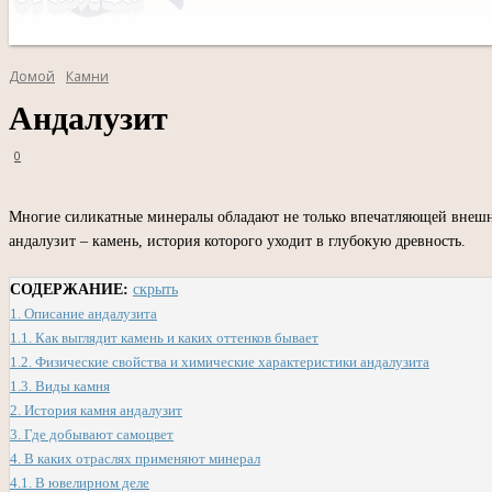
Домой
Камни
Андалузит
0
Многие силикатные минералы обладают не только впечатляющей внешне
андалузит – камень, история которого уходит в глубокую древность.
СОДЕРЖАНИЕ:
скрыть
1.
Описание андалузита
1.1.
Как выглядит камень и каких оттенков бывает
1.2.
Физические свойства и химические характеристики андалузита
1.3.
Виды камня
2.
История камня андалузит
3.
Где добывают самоцвет
4.
В каких отраслях применяют минерал
4.1.
В ювелирном деле