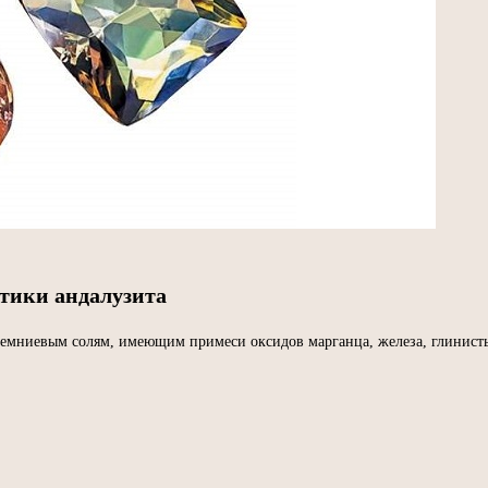
тики андалузита
емниевым солям, имеющим примеси оксидов марганца, железа, глинисты