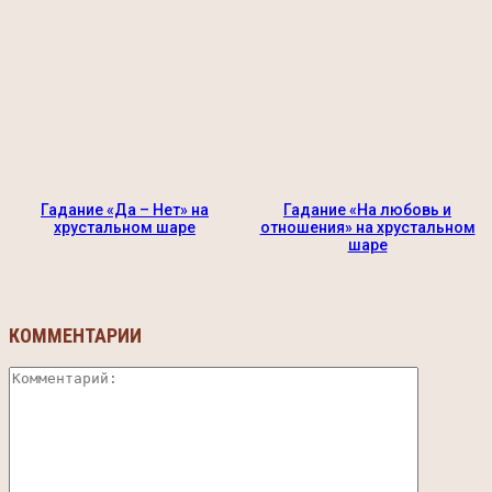
Гадание «Да – Нет» на
Гадание «На любовь и
хрустальном шаре
отношения» на хрустальном
шаре
КОММЕНТАРИИ
Коммента