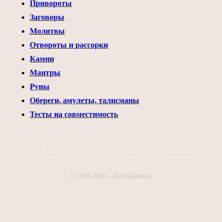
Привороты
Заговоры
Молитвы
Отвороты и рассорки
Камни
Мантры
Руны
Обереги, амулеты, талисманы
Тесты на совместимость
О сайте
Контакты
Политика конфиденциальности
© 2019-2026 – Дом Оракула
Сайт посвящен познанию непознанного, эзотерике и магии. Коллекция
приворотов, заговоров, онлайн гаданий и полезных статей на тему
сверхъестественного.