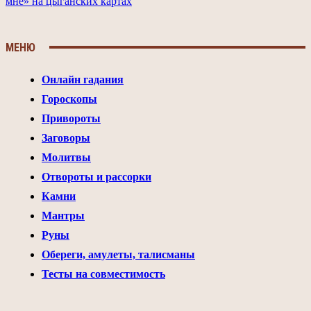
мне» на цыганских картах
МЕНЮ
Онлайн гадания
Гороскопы
Привороты
Заговоры
Молитвы
Отвороты и рассорки
Камни
Мантры
Руны
Обереги, амулеты, талисманы
Тесты на совместимость