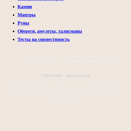
Камни
Мантры
Руны
Обереги, амулеты, талисманы
Тесты на совместимость
О сайте
Контакты
Политика конфиденциальности
© 2019-2026 – Дом Оракула
Сайт посвящен познанию непознанного, эзотерике и магии. Коллекция
приворотов, заговоров, онлайн гаданий и полезных статей на тему
сверхъестественного.