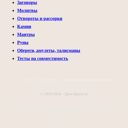
Заговоры
Молитвы
Отвороты и рассорки
Камни
Мантры
Руны
Обереги, амулеты, талисманы
Тесты на совместимость
О сайте
Контакты
Политика конфиденциальности
© 2019-2026 – Дом Оракула
Сайт посвящен познанию непознанного, эзотерике и магии. Коллекция
приворотов, заговоров, онлайн гаданий и полезных статей на тему
сверхъестественного.