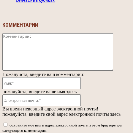
сейчас» на кубиках
КОММЕНТАРИИ
Коммента
Пожалуйста, введите ваш комментарий!
Имя:*
пожалуйста, введите ваше имя здесь
Электронная
почта:*
Вы ввели неверный адрес электронной почты!
пожалуйста, введите свой адрес электронной почты здесь
сохраните мое имя и адрес электронной почты в этом браузере для
следующего комментария.