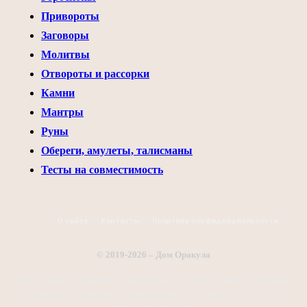
Привороты
Заговоры
Молитвы
Отвороты и рассорки
Камни
Мантры
Руны
Обереги, амулеты, талисманы
Тесты на совместимость
О сайте
Контакты
Политика конфиденциальности
© 2019-2026 – Дом Оракула
Сайт посвящен познанию непознанного, эзотерике и магии. Коллекция
приворотов, заговоров, онлайн гаданий и полезных статей на тему
сверхъестественного.