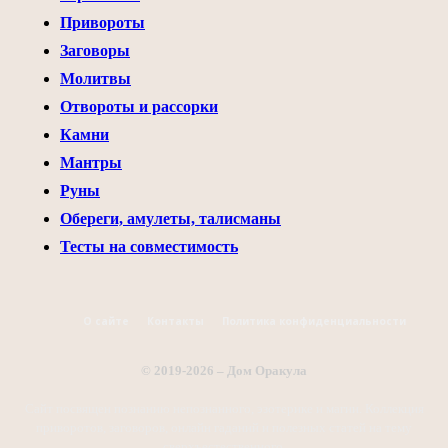
Привороты
Заговоры
Молитвы
Отвороты и рассорки
Камни
Мантры
Руны
Обереги, амулеты, талисманы
Тесты на совместимость
О сайте
Контакты
Политика конфиденциальности
© 2019-2026 – Дом Оракула
Сайт посвящен познанию непознанного, эзотерике и магии. Коллекция
приворотов, заговоров, онлайн гаданий и полезных статей на тему
сверхъестественного.