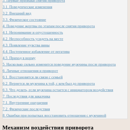
3.
Первые признаки снятия приворота
3.1.
Поведенческие изменения
3.2.
Внешний вид
3.3.
Физическое состояние
4.
Поведение жертвы по этапам после снятия приворота
4.1.
Непонимание и опустошенность
4.2.
Неспособность усидеть на месте
4.3.
Появление чувства вины
4.4.
Постепенное избавление от негатива
4.5.
Приход в норму
5.
Насколько сильно изменится поведение мужчины после приворота
6.
Личные отношения и приворот
6.1.
Восстановятся ли связи с семьей
6.2.
Вернется ли мужчина к той, с кем был до приворота
6.3.
Что делать, если мужчина остается с инициатором воздействия
7.
Последствия для заказчика
7.1.
Внутренние ощущения
7.2.
Физические последствия
8.
Ошибки при попытках восстановить отношения с мужчиной
Механизм воздействия приворота