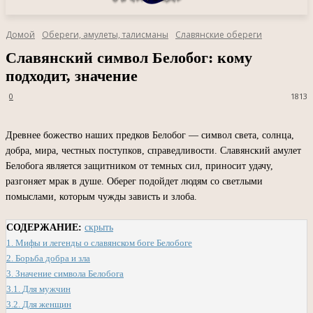
Домой
Обереги, амулеты, талисманы
Славянские обереги
Славянский символ Белобог: кому
подходит, значение
0
1813
Древнее божество наших предков Белобог — символ света, солнца,
добра, мира, честных поступков, справедливости. Славянский амулет
Белобога является защитником от темных сил, приносит удачу,
разгоняет мрак в душе. Оберег подойдет людям со светлыми
помыслами, которым чужды зависть и злоба.
СОДЕРЖАНИЕ:
скрыть
1.
Мифы и легенды о славянском боге Белобоге
2.
Борьба добра и зла
3.
Значение символа Белобога
3.1.
Для мужчин
3.2.
Для женщин