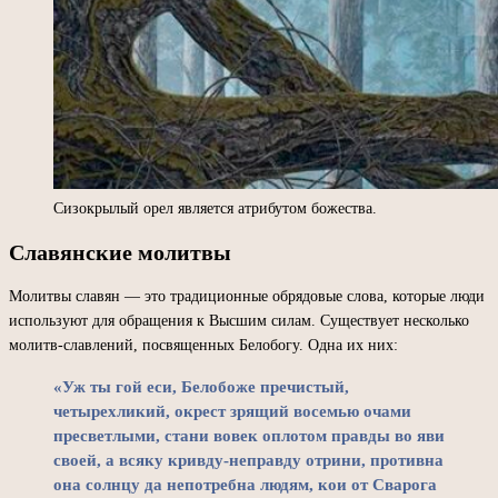
Сизокрылый орел является атрибутом божества.
Славянские молитвы
Молитвы славян — это традиционные обрядовые слова, которые люди
используют для обращения к Высшим силам. Существует несколько
молитв-славлений, посвященных Белобогу. Одна их них:
«Уж ты гой еси, Белобоже пречистый,
четырехликий, окрест зрящий восемью очами
пресветлыми, стани вовек оплотом правды во яви
своей, а всяку кривду-неправду отрини, противна
она солнцу да непотребна людям, кои от Сварога