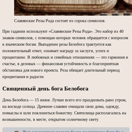
Славянские Резы Рода состоят из сорока символов.
При гадании используют «Славянские Резы Рода». Это набор из 40
знаков-символов, с помощью которых человек обращается с вопросом
к языческим богам. Выпадение резы Белобога трактуется как
положительный ответ, означает награду за заслуги, успех и
процветание. В любовных и семейных отношениях — это гармония и
счастье, в деловых — финансовая устойчивость и благоприятная
обстановка для нового проекта. Реза обещает длительный период
процветания и радости.
Священный день бога Белобога
День Белобога — 15 июня. Лучше всего его праздновать рано утром,
на восходе солнца. Древние славяне очищали свои дома, одежду,
помыслы и шли поклониться божеству. Святилища располагались на
возвышенности, в месте, открытом солнечному свету.
Вся следующая неделя была посвящена борьбе с