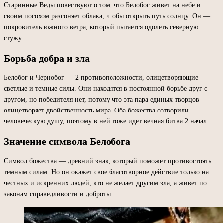
Старинные Веды повествуют о том, что Белобог живет на небе и
своим посохом разгоняет облака, чтобы открыть путь солнцу. Он —
покровитель южного ветра, который пытается одолеть северную
стужу.
Борьба добра и зла
Белобог и Чернобог — 2 противоположности, олицетворяющие
светлые и темные силы. Они находятся в постоянной борьбе друг с
другом, но победителя нет, потому что эта пара единых творцов
олицетворяет двойственность мира. Оба божества сотворили
человеческую душу, поэтому в ней тоже идет вечная битва 2 начал.
Значение символа Белобога
Символ божества — древний знак, который поможет противостоять
темным силам. Но он окажет свое благотворное действие только на
честных и искренних людей, кто не желает другим зла, а живет по
законам справедливости и доброты.