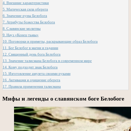
4.
Внешние характеристики
5.
Магическая сила оберега
6.
Значение руны Белобога
7.
Атрибуты божества Белобога
8.
Славянские молитвы
9.
Науз «Конец тьмы»
10.
Поговорки и приметы, раскрывающие образ Белобога
11.
Бог Белобог в магии и гадании
12.
Священный день бога Белобога
13.
Значение талисмана Белобога в современном мире
14.
Кому подходит знак Белобога
15.
Изготовление амулета своими руками
16.
Активация и очищение оберега
17.
Правила применения талисмана
Мифы и легенды о славянском боге Белобоге