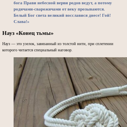
бога Прави небесной верви родов ведут, а потому
родичами-сварожичами от веку прозываются.
Белый Бог света великий восславися днесе! Гой!
Слава!»
Науз «Конец тьмы»
Науз — это узелок, завязанный из толстой нити, при сплетении
которого читается специальный наговор.