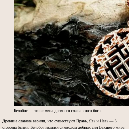
Белобог — это символ древнего славянского бога.
Древние славяне верили, что существуют Правь, Явь и Навь — 3
стороны бытия. Белобог являлся символом добрых сил Высшего мира