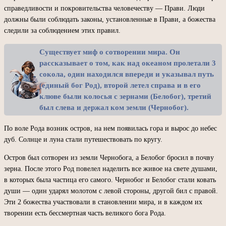
справедливости и покровительства человечеству — Прави. Люди
должны были соблюдать законы, установленные в Прави, а божества
следили за соблюдением этих правил.
Существует миф о сотворении мира. Он
рассказывает о том, как над океаном пролетали 3
сокола, один находился впереди и указывал путь
(единый бог Род), второй летел справа и в его
клюве были колосья с зернами (Белобог), третий
был слева и держал ком земли (Чернобог).
По воле Рода возник остров, на нем появилась гора и вырос до небес
дуб. Солнце и луна стали путешествовать по кругу.
Остров был сотворен из земли Чернобога, а Белобог бросил в почву
зерна. После этого Род повелел наделить все живое на свете душами,
в которых была частица его самого. Чернобог и Белобог стали ковать
души — один ударял молотом с левой стороны, другой бил с правой.
Эти 2 божества участвовали в становлении мира, и в каждом их
творении есть бессмертная часть великого бога Рода.