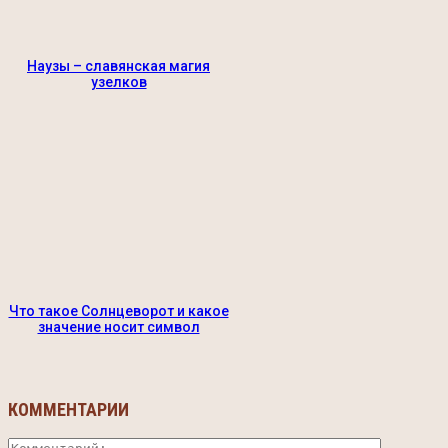
Наузы – славянская магия
узелков
Что такое Солнцеворот и какое
значение носит символ
КОММЕНТАРИИ
Коммента