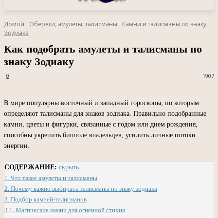
Домой
Обереги, амулеты, талисманы
Камни и талисманы по знаку
Зодиака
Как подобрать амулеты и талисманы по
знаку Зодиаку
0
1907
В мире популярны восточный и западный гороскопы, по которым
определяют талисманы для знаков зодиака. Правильно подобранные
камни, цветы и фигурки, связанные с годом или днем рождения,
способны укрепить биополе владельцев, усилить личные потоки
энергии.
СОДЕРЖАНИЕ:
скрыть
1.
Что такое амулеты и талисманы
2.
Почему важно выбирать талисманы по знаку зодиака
3.
Подбор камней-талисманов
3.1.
Магические камни для огненной стихии