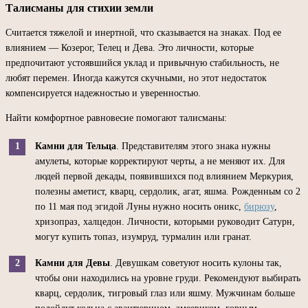
Талисманы для стихии земли
Считается тяжелой и инертной, что сказывается на знаках. Под ее
влиянием — Козерог, Телец и Дева. Это личности, которые
предпочитают устоявшийся уклад и привычную стабильность, не
любят перемен. Иногда кажутся скучными, но этот недостаток
компенсируется надежностью и уверенностью.
Найти комфортное равновесие помогают талисманы:
Камни для Тельца
. Представителям этого знака нужны
амулеты, которые корректируют черты, а не меняют их. Для
людей первой декады, появившихся под влиянием Меркурия,
полезны аметист, кварц, сердолик, агат, яшма. Рожденным со 2
по 11 мая под эгидой Луны нужно носить оникс,
бирюзу
,
хризопраз, халцедон. Личности, которыми руководит Сатурн,
могут купить топаз, изумруд, турмалин или гранат.
Камни для Девы
. Девушкам советуют носить кулоны так,
чтобы они находились на уровне груди. Рекомендуют выбирать
кварц, сердолик, тигровый глаз или яшму. Мужчинам больше