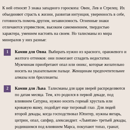
К ней относят 3 знака западного гороскопа: Овен, Лев и Стрелец. Их
объединяют страсть к жизни, развитая интуиция, уверенность в себе,
готовность помочь другим, независимость. Огненные знаки
отличаются упрямством, высоким самомнением, твердостью
характера, умением настоять на своем. Но талисманы из мира
минералов у них разные:
Камни для Овна
. Выбирать нужно из красного, оранжевого и
желтого оттенков: они помогают сгладить недостатки.
Мужчинам приобретают опал или оникс, которые желательно
носить на указательном пальце. Женщинам предпочтительнее
алмазы или бриллианты.
Камни для Льва
. Талисманы для царя зверей распределяются
по датам месяца. Тем, кто родился в первой декаде, под
влиянием Сатурна, нужно носить горный хрусталь или
кровавую яшму, подойдет еще тигровый глаз. Для людей
второй декады, когда господствовал Юпитер, нужны янтарь,
цитрин, опал, сапфир, александрит. «Львятам» третьей декады,
родившимся под влиянием Марса, покупают топаз, гранат,