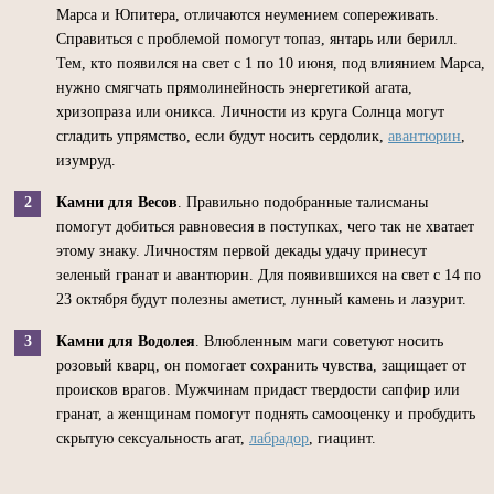
Марса и Юпитера, отличаются неумением сопереживать.
Справиться с проблемой помогут топаз, янтарь или берилл.
Тем, кто появился на свет с 1 по 10 июня, под влиянием Марса,
нужно смягчать прямолинейность энергетикой агата,
хризопраза или оникса. Личности из круга Солнца могут
сгладить упрямство, если будут носить сердолик,
авантюрин
,
изумруд.
Камни для Весов
. Правильно подобранные талисманы
помогут добиться равновесия в поступках, чего так не хватает
этому знаку. Личностям первой декады удачу принесут
зеленый гранат и авантюрин. Для появившихся на свет с 14 по
23 октября будут полезны аметист, лунный камень и лазурит.
Камни для Водолея
. Влюбленным маги советуют носить
розовый кварц, он помогает сохранить чувства, защищает от
происков врагов. Мужчинам придаст твердости сапфир или
гранат, а женщинам помогут поднять самооценку и пробудить
скрытую сексуальность агат,
лабрадор
, гиацинт.