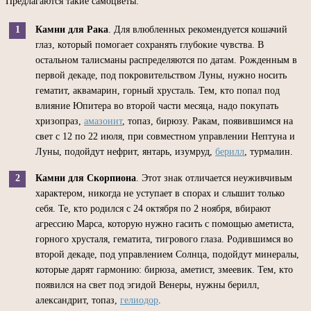
Предлагаются такие самоцветы:
Камни для Рака
. Для влюбленных рекомендуется кошачий
глаз, который помогает сохранять глубокие чувства. В
остальном талисманы распределяются по датам. Рожденным в
первой декаде, под покровительством Луны, нужно носить
гематит, аквамарин, горный хрусталь. Тем, кто попал под
влияние Юпитера во второй части месяца, надо покупать
хризопраз,
амазонит
, топаз, бирюзу. Ракам, появившимся на
свет с 12 по 22 июля, при совместном управлении Нептуна и
Луны, подойдут нефрит, янтарь, изумруд,
берилл
, турмалин.
Камни для Скорпиона
. Этот знак отличается неуживчивым
характером, никогда не уступает в спорах и слышит только
себя. Те, кто родился с 24 октября по 2 ноября, вбирают
агрессию Марса, которую нужно гасить с помощью аметиста,
горного хрусталя, гематита, тигрового глаза. Родившимся во
второй декаде, под управлением Солнца, подойдут минералы,
которые дарят гармонию: бирюза, аметист, змеевик. Тем, кто
появился на свет под эгидой Венеры, нужны берилл,
александрит, топаз,
гелиодор
.