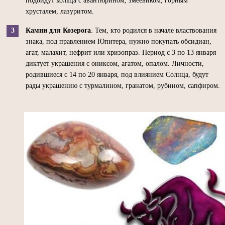
подойдут кольца с авантюрином, змеевиком, горным
хрусталем, лазуритом.
Камни для Козерога
. Тем, кто родился в начале властвования
знака, под правлением Юпитера, нужно покупать обсидиан,
агат, малахит, нефрит или хризопраз. Период с 3 по 13 января
диктует украшения с ониксом, агатом, опалом. Личности,
родившиеся с 14 по 20 января, под влиянием Солнца, будут
рады украшению с турмалином, гранатом, рубином, сапфиром.