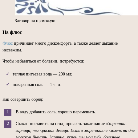
Заговор на прохожую.
На флюс
Флюс
причиняет много дискомфорта, а также делает дыхание
несвежим.
Чтобы избавиться от болезни, потребуются:
теплая питьевая вода — 200 мл;
поваренная соль — 1 ч. л.
Как совершить обряд:
В воду добавить соль, хорошо перемешать.
Стакан поставить на стол, прочесть заклинание:«
Зорюшка-
зарница, ты красная девица. Есть в море-окияне камень на дне
морском Лымарь. Зарница, укрой ты мои зубы болезные