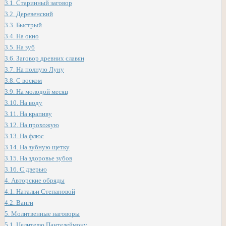
3.1.
Старинный заговор
3.2.
Деревенский
3.3.
Быстрый
3.4.
На окно
3.5.
На зуб
3.6.
Заговор древних славян
3.7.
На полную Луну
3.8.
С воском
3.9.
На молодой месяц
3.10.
На воду
3.11.
На крапиву
3.12.
На прохожую
3.13.
На флюс
3.14.
На зубную щетку
3.15.
На здоровье зубов
3.16.
С дверью
4.
Авторские обряды
4.1.
Натальи Степановой
4.2.
Ванги
5.
Молитвенные наговоры
5.1.
Целителю Пантелеймону