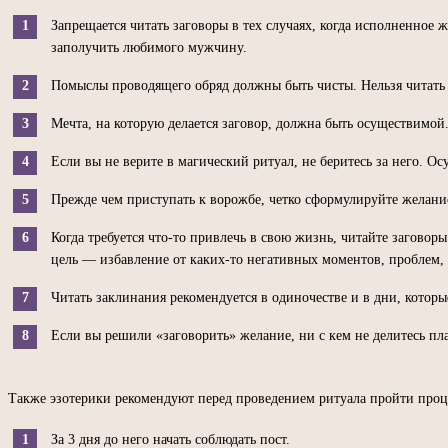
Запрещается читать заговоры в тех случаях, когда исполненное
заполучить любимого мужчину.
Помыслы проводящего обряд должны быть чисты. Нельзя читать 
Мечта, на которую делается заговор, должна быть осуществимой.
Если вы не верите в магический ритуал, не беритесь за него. Ос
Прежде чем приступать к ворожбе, четко сформулируйте желани
Когда требуется что-то привлечь в свою жизнь, читайте заговор
цель — избавление от каких-то негативных моментов, проблем,
Читать заклинания рекомендуется в одиночестве и в дни, котор
Если вы решили «заговорить» желание, ни с кем не делитесь план
Также эзотерики рекомендуют перед проведением ритуала пройти про
За 3 дня до него начать соблюдать пост.