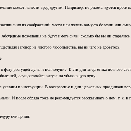
 желание может нанести вред другим. Например, не рекомендуется проси
заклинания из соображений мести или желать кому-то болезни или смер
 Абсурдные пожелания не будут иметь силы, сколько бы вы ни старались.
уществляя заговор из чистого любопытства, вы ничего не добьетесь.
е.
ы в фазу растущей луны и полнолуние. В эти дни энергетика ночного све
 болезней, осуществляйте ритуал на убывающую луну.
ые указаны в инструкции. В воскресенье и дни церковных праздников вор
ами. И после обряда тоже не рекомендуется рассказывать о нем, т. к. в 
цедуру очищения: