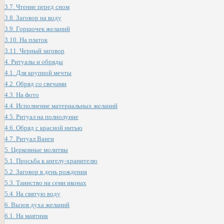
3.7.
Чтение перед сном
3.8.
Заговор на воду
3.9.
Горшочек желаний
3.10.
На платок
3.11.
Черный заговор
4.
Ритуалы и обряды
4.1.
Для крупной мечты
4.2.
Обряд со свечами
4.3.
На фото
4.4.
Исполнение материальных желаний
4.5.
Ритуал на полнолуние
4.6.
Обряд с красной нитью
4.7.
Ритуал Ванги
5.
Церковные молитвы
5.1.
Просьба к ангелу-хранителю
5.2.
Заговор в день рождения
5.3.
Таинство на семи иконах
5.4.
На святую воду
6.
Вызов духа желаний
6.1.
На маятник