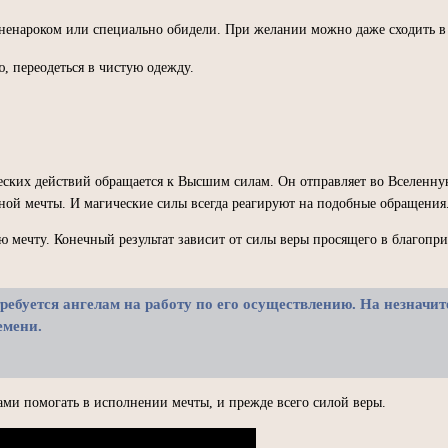
 ненароком или специально обидели. При желании можно даже сходить в ц
, переодеться в чистую одежду.
ческих действий обращается к Высшим силам. Он отправляет во Вселенн
ной мечты. И магические силы всегда реагируют на подобные обращения
мечту. Конечный результат зависит от силы веры просящего в благоприя
ребуется ангелам на работу по его осуществлению. На незначи
емени.
лами помогать в исполнении мечты, и прежде всего силой веры.