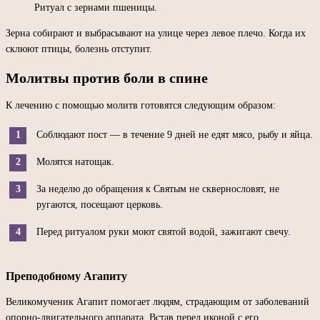
Ритуал с зернами пшеницы.
Зерна собирают и выбрасывают на улице через левое плечо. Когда их
склюют птицы, болезнь отступит.
Молитвы против боли в спине
К лечению с помощью молитв готовятся следующим образом:
Соблюдают пост — в течение 9 дней не едят мясо, рыбу и яйца.
Молятся натощак.
За неделю до обращения к Святым не сквернословят, не
ругаются, посещают церковь.
Перед ритуалом руки моют святой водой, зажигают свечу.
Преподобному Агапиту
Великомученик Агапит помогает людям, страдающим от заболеваний
опорно-двигательного аппарата. Встав перед иконой с его