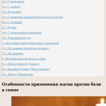
4.2.
С веретеном
4.3.
С хлебом
4.4.
На молоко
4.5.
С помощью кипяченой воды и полотенца
4.6.
С булавкой
4.7.
В бане
4.8.
С полотенцем и кочергой
4.9.
Утренний ритуал
5.
Авторские обряды Натальи Степановой
5.1.
От сильных болей (на поправу)
5.2.
На пшеницу
6.
Молитвы против боли в спине
6.1.
Преподобному Агапиту
6.2.
Великомученику Пантелеймону
6.3.
Ангелу-Хранителю
Особенности применения магии против боли
в спине