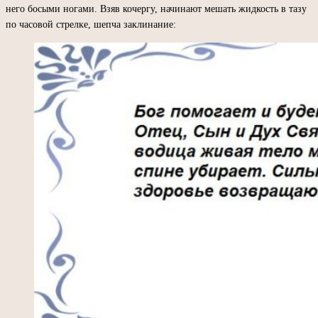
него босыми ногами. Взяв кочергу, начинают мешать жидкость в тазу
по часовой стрелке, шепча заклинание: