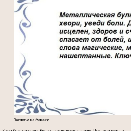
Заклятье на булавку.
Когда боль отступит, булавку закапывают в землю. При этом шепчут: