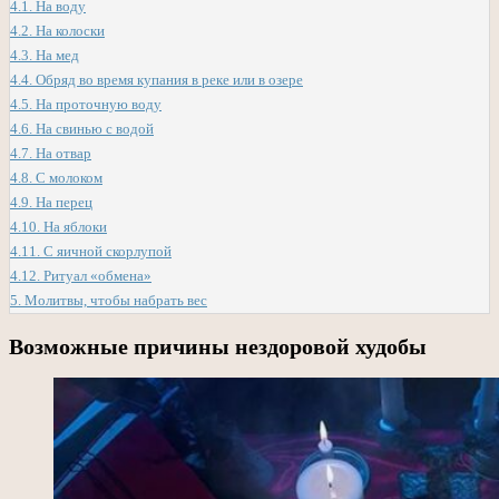
4.1.
На воду
4.2.
На колоски
4.3.
На мед
4.4.
Обряд во время купания в реке или в озере
4.5.
На проточную воду
4.6.
На свинью с водой
4.7.
На отвар
4.8.
С молоком
4.9.
На перец
4.10.
На яблоки
4.11.
С яичной скорлупой
4.12.
Ритуал «обмена»
5.
Молитвы, чтобы набрать вес
Возможные причины нездоровой худобы