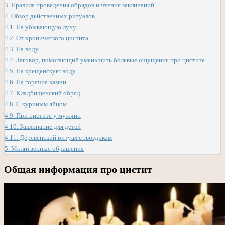
3.
Правила проведения обрядов и чтения заклинаний
4.
Обзор действенных ритуалов
4.1.
На убывающую луну
4.2.
От хронического цистита
4.3.
На воду
4.4.
Заговор, помогающий уменьшить болевые ощущения при цистите
4.5.
На крещенскую воду
4.6.
На горячие камни
4.7.
Кладбищенский обряд
4.8.
С куриным яйцом
4.9.
При цистите у мужчин
4.10.
Заклинание для детей
4.11.
Деревенский ритуал с гвоздиком
5.
Молитвенные обращения
Общая информация про цистит