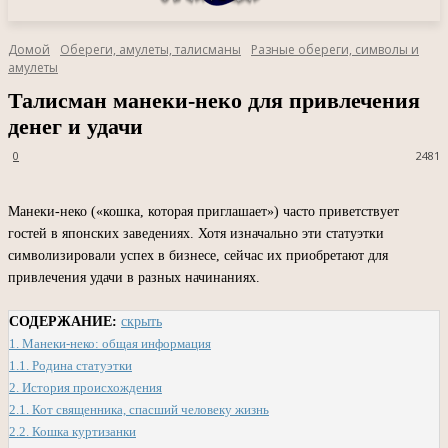
Домой
Обереги, амулеты, талисманы
Разные обереги, символы и
амулеты
Талисман манеки-неко для привлечения
денег и удачи
0
2481
Манеки-неко («кошка, которая приглашает») часто приветствует
гостей в японских заведениях. Хотя изначально эти статуэтки
символизировали успех в бизнесе, сейчас их приобретают для
привлечения удачи в разных начинаниях.
СОДЕРЖАНИЕ:
скрыть
1.
Манеки-неко: общая информация
1.1.
Родина статуэтки
2.
История происхождения
2.1.
Кот священника, спасший человеку жизнь
2.2.
Кошка куртизанки