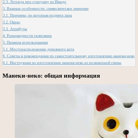
2.3.
Легенда про старушку из Имадо
3.
Важные особенности: символическое значение
3.1.
Причины, по которым поднята лапа
3.2.
Окрас
3.3.
Атрибуты
4.
Разновидности талисмана
5.
Правила использования
5.1.
Месторасположение денежного кота
6.
Советы и рекомендации по самостоятельному изготовлению манеки-неко
6.1.
Инструкция по изготовлению манеки-неко из полимерной глины
Манеки-неко: общая информация