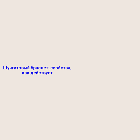
Шунгитовый браслет: свойства,
как действует