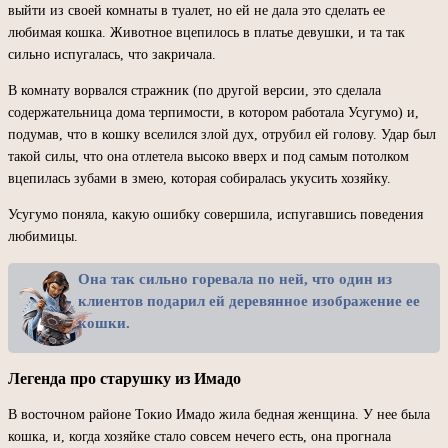
выйти из своей комнаты в туалет, но ей не дала это сделать ее
любимая кошка. Животное вцепилось в платье девушки, и та так
сильно испугалась, что закричала.
В комнату ворвался стражник (по другой версии, это сделала
содержательница дома терпимости, в котором работала Усугумо) и,
подумав, что в кошку вселился злой дух, отрубил ей голову. Удар был
такой силы, что она отлетела высоко вверх и под самым потолком
вцепилась зубами в змею, которая собиралась укусить хозяйку.
Усугумо поняла, какую ошибку совершила, испугавшись поведения
любимицы.
Она так сильно горевала по ней, что один из
клиентов подарил ей деревянное изображение ее
кошки.
Легенда про старушку из Имадо
В восточном районе Токио Имадо жила бедная женщина. У нее была
кошка, и, когда хозяйке стало совсем нечего есть, она прогнала