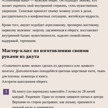
«Солнечный конь» — мужской оберег. Он подходит любому, кто
желает укрепить свой внутренний стержень, стать мужественнее,
увереннее. Талисман принесет своему хозяину успех в делах,
рассудительность в конфликтных ситуациях, житейскую мудрость.
Кроме того, амулет подойдет агрессивному, чрезмерно жестокому,
нервному мужчине: энергия, заключенная в обереге, восстановит
внутренний баланс мужественности, наделит спокойствием,
выдержкой, терпением.
Мастер-класс по изготовлению своими
руками из джута
«Солнечного коня» можно сделать из джутового или льняного
шпагата. Дополнительно понадобятся цветные шерстяные нити, ткань
для попоны, ножницы и книга.
Алгоритм выполнения оберега:
На книгу (по вертикали) намотайте 2 пучка по 28 нитей
каждый. Разрежьте. Один из пучков завяжите нитью в центре.
Верхнюю из сторон расправьте, как пальму, прижмите к
нижней части и перевяжите.