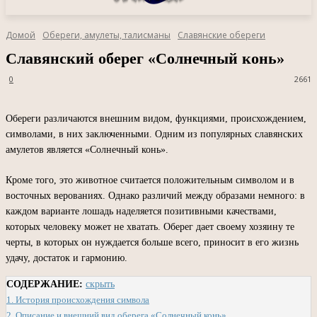
Домой
Обереги, амулеты, талисманы
Славянские обереги
Славянский оберег «Солнечный конь»
0
2661
Обереги различаются внешним видом, функциями, происхождением,
символами, в них заключенными. Одним из популярных славянских
амулетов является «Солнечный конь».
Кроме того, это животное считается положительным символом и в
восточных верованиях. Однако различий между образами немного: в
каждом варианте лошадь наделяется позитивными качествами,
которых человеку может не хватать. Оберег дает своему хозяину те
черты, в которых он нуждается больше всего, приносит в его жизнь
удачу, достаток и гармонию.
СОДЕРЖАНИЕ:
скрыть
1.
История происхождения символа
2.
Описание и внешний вид оберега «Солнечный конь»