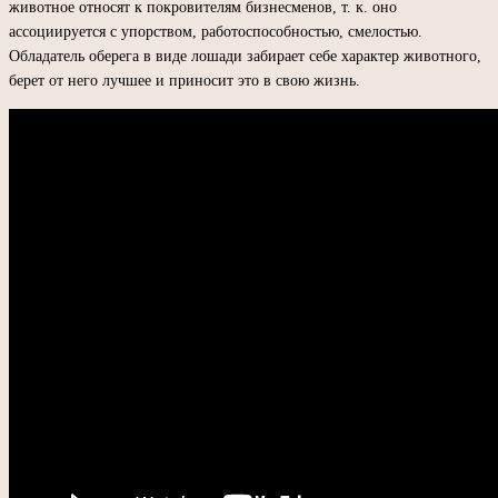
животное относят к покровителям бизнесменов, т. к. оно
ассоциируется с упорством, работоспособностью, смелостью.
Обладатель оберега в виде лошади забирает себе характер животного,
берет от него лучшее и приносит это в свою жизнь.