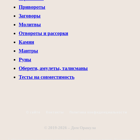
Привороты
Заговоры
Молитвы
Отвороты и рассорки
Камни
Мантры
Руны
Обереги, амулеты, талисманы
Тесты на совместимость
О сайте
Контакты
Политика конфиденциальности
© 2019-2026 – Дом Оракула
Сайт посвящен познанию непознанного, эзотерике и магии. Коллекция