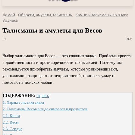
Домой
Обереги, амулеты, талисманы
Камни и талисманы по знаку
Зодиака
Талисманы и амулеты для Весов
0
981
Выбор талисманов для Весов — это сложная задача. Проблема кроется
в двойственности и противоречивости таких людей. Поэтому им
рекомендуется приобретать амулеты, которые уравновешивают,
успокаивают, защищают от неприятностей, приносят удачу и
помогают в поисках любви.
СОДЕРЖАНИЕ:
скрыть
1.
Характеристика знака
2.
Талисманы Весов в виде символов и предметов
2.1.
Книга
2.2.
Весы
2.3.
Сердце