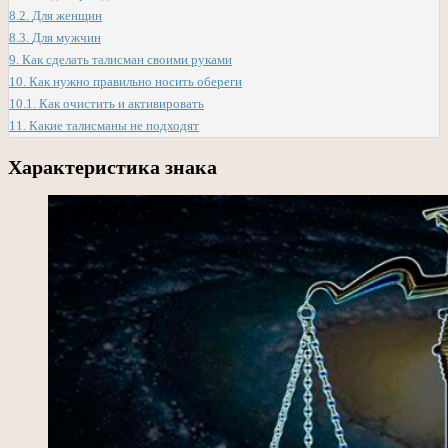
8.2.
Для женщин
8.3.
Для мужчин
9.
Как сделать талисман своими руками
10.
Как нужно правильно носить обереги
10.1.
Как очистить и активировать
11.
Какие талисманы не подходят
Характеристика знака