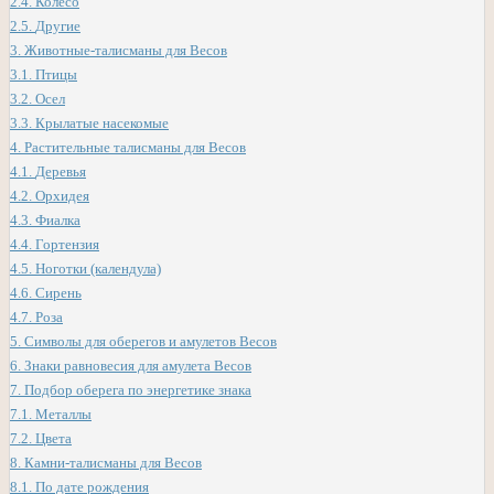
2.4.
Колесо
2.5.
Другие
3.
Животные-талисманы для Весов
3.1.
Птицы
3.2.
Осел
3.3.
Крылатые насекомые
4.
Растительные талисманы для Весов
4.1.
Деревья
4.2.
Орхидея
4.3.
Фиалка
4.4.
Гортензия
4.5.
Ноготки (календула)
4.6.
Сирень
4.7.
Роза
5.
Символы для оберегов и амулетов Весов
6.
Знаки равновесия для амулета Весов
7.
Подбор оберега по энергетике знака
7.1.
Металлы
7.2.
Цвета
8.
Камни-талисманы для Весов
8.1.
По дате рождения