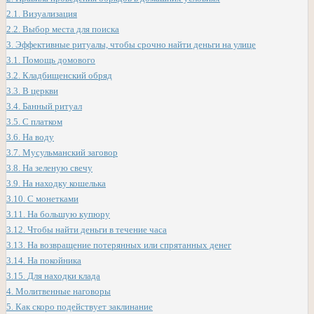
2.1.
Визуализация
2.2.
Выбор места для поиска
3.
Эффективные ритуалы, чтобы срочно найти деньги на улице
3.1.
Помощь домового
3.2.
Кладбищенский обряд
3.3.
В церкви
3.4.
Банный ритуал
3.5.
С платком
3.6.
На воду
3.7.
Мусульманский заговор
3.8.
На зеленую свечу
3.9.
На находку кошелька
3.10.
С монетками
3.11.
На большую купюру
3.12.
Чтобы найти деньги в течение часа
3.13.
На возвращение потерянных или спрятанных денег
3.14.
На покойника
3.15.
Для находки клада
4.
Молитвенные наговоры
5.
Как скоро подействует заклинание