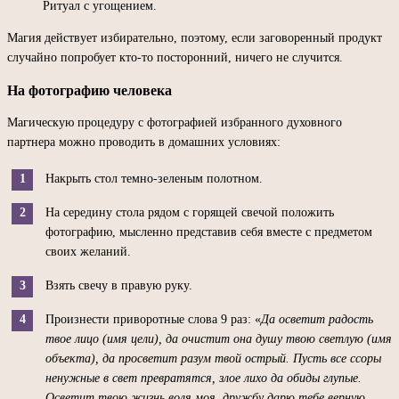
Ритуал с угощением.
Магия действует избирательно, поэтому, если заговоренный продукт
случайно попробует кто-то посторонний, ничего не случится.
На фотографию человека
Магическую процедуру с фотографией избранного духовного
партнера можно проводить в домашних условиях:
Накрыть стол темно-зеленым полотном.
На середину стола рядом с горящей свечой положить
фотографию, мысленно представив себя вместе с предметом
своих желаний.
Взять свечу в правую руку.
Произнести приворотные слова 9 раз: «
Да осветит радость
твое лицо (имя цели), да очистит она душу твою светлую (имя
объекта), да просветит разум твой острый. Пусть все ссоры
ненужные в свет превратятся, злое лихо да обиды глупые.
Осветит твою жизнь воля моя, дружбу дарю тебе верную,