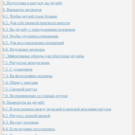
5.
Подготовка к ритуалу на дружбу
6.
Варианты заговоров
6.1.
Чтобы друзей стало больше
6.2.
Для собственной притягательности
6.3.
На дружбу с определенным человеком
6.4.
Чтобы улучшить отношения
6.5.
Для восстановления отношений
6.6.
Недельные заговоры
7.
Эффективные обряды для обретения дружбы
7.1.
Ритуал на личную вещь
7.2.
С угощением
7.3.
На фотографию человека
7.4.
Обряд с цветами
7.5.
Свечной ритуал
7.6.
На примирение со старым другом
8.
Привороты на дружбу
8.1.
В чем разница между мужской и женской версиями ритуала
8.2.
Ритуал с черной магией
8.3.
На след человека
8.4.
Если недавно поссорились