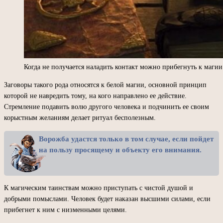
Когда не получается наладить контакт можно прибегнуть к магии
Заговоры такого рода относятся к белой магии, основной принцип
которой не навредить тому, на кого направлено ее действие.
Стремление подавить волю другого человека и подчинить ее своим
корыстным желаниям делает ритуал бесполезным.
Ворожба удастся только в том случае, если пойдет
на пользу просящему и объекту его внимания.
К магическим таинствам можно приступать с чистой душой и
добрыми помыслами. Человек будет наказан высшими силами, если
прибегнет к ним с низменными целями.